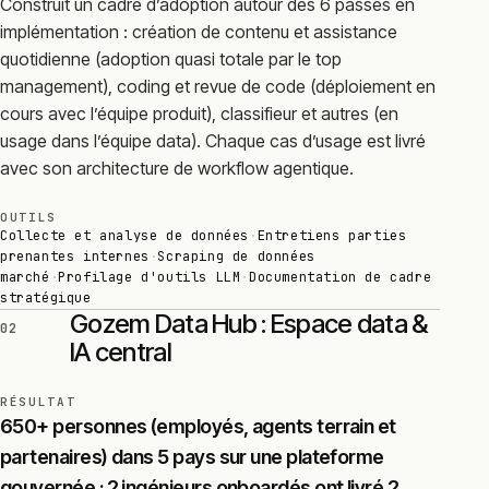
Construit un cadre d’adoption autour des 6 passés en
implémentation : création de contenu et assistance
quotidienne (adoption quasi totale par le top
management), coding et revue de code (déploiement en
cours avec l’équipe produit), classifieur et autres (en
usage dans l’équipe data). Chaque cas d’usage est livré
avec son architecture de workflow agentique.
OUTILS
Collecte et analyse de données
·
Entretiens parties
prenantes internes
·
Scraping de données
marché
·
Profilage d'outils LLM
·
Documentation de cadre
stratégique
Gozem Data Hub : Espace data &
02
IA central
RÉSULTAT
650+ personnes (employés, agents terrain et
partenaires) dans 5 pays sur une plateforme
gouvernée ; 2 ingénieurs onboardés ont livré 2