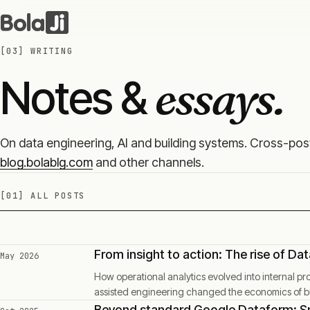
[03]
WRITING
essays.
Notes &
On data engineering, AI and building systems. Cross-po
blog.bolablg.com
and other channels.
[01]
ALL POSTS
From insight to action: The rise of Da
May 2026
How operational analytics evolved into internal p
assisted engineering changed the economics of b
Beyond standard Google Dataform: Sm