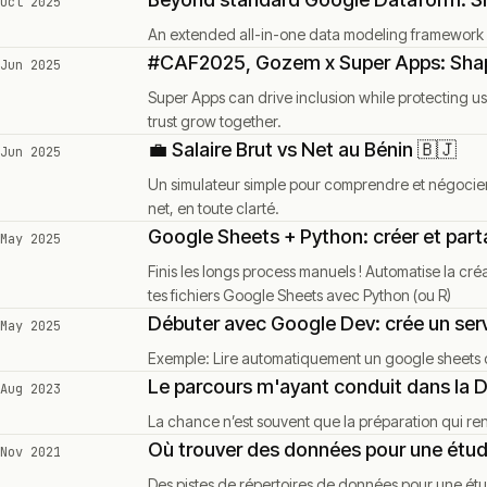
Oct 2025
An extended all-in-one data modeling framework
#CAF2025, Gozem x Super Apps: Shapi
Jun 2025
Super Apps can drive inclusion while protecting 
trust grow together.
💼 Salaire Brut vs Net au Bénin 🇧🇯
Jun 2025
Un simulateur simple pour comprendre et négocier 
net, en toute clarté.
Google Sheets + Python: créer et pa
May 2025
Finis les longs process manuels ! Automatise la créa
tes fichiers Google Sheets avec Python (ou R)
Débuter avec Google Dev: crée un ser
May 2025
Exemple: Lire automatiquement un google sheets 
Le parcours m'ayant conduit dans la D
Aug 2023
La chance n’est souvent que la préparation qui ren
Où trouver des données pour une étud
Nov 2021
Des pistes de répertoires de données pour une ét