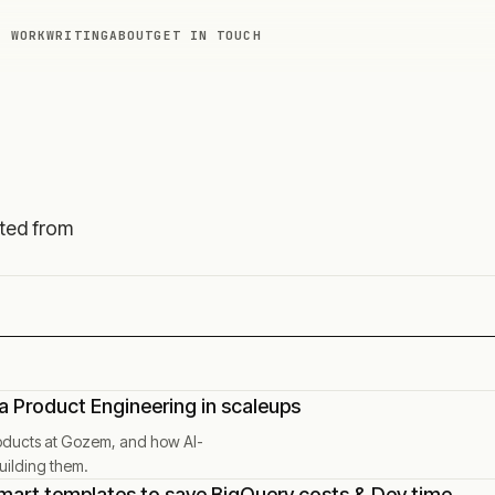
WORK
WRITING
ABOUT
GET IN TOUCH
sted from
ta Product Engineering in scaleups
roducts at Gozem, and how AI-
uilding them.
art templates to save BigQuery costs & Dev time